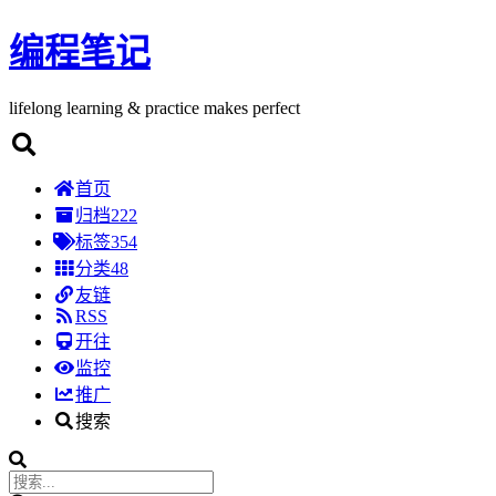
编程笔记
lifelong learning & practice makes perfect
首页
归档
222
标签
354
分类
48
友链
RSS
开往
监控
推广
搜索