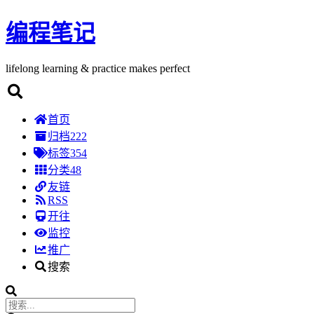
编程笔记
lifelong learning & practice makes perfect
首页
归档
222
标签
354
分类
48
友链
RSS
开往
监控
推广
搜索