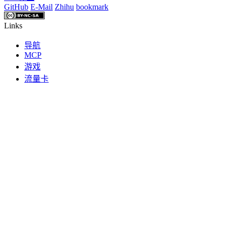
GitHub
E-Mail
Zhihu
bookmark
Links
导航
MCP
游戏
流量卡