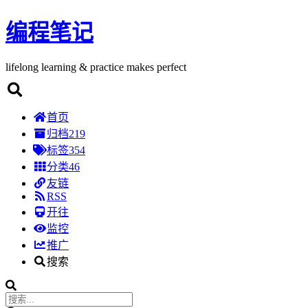
编程笔记
lifelong learning & practice makes perfect
首页
归档
219
标签
354
分类
46
友链
RSS
开往
监控
推广
搜索