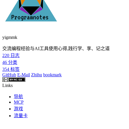
yigmmk
交流编程经验与AI工具使用心得,践行学、享、记之道
220
日志
46
分类
354
标签
GitHub
E-Mail
Zhihu
bookmark
Links
导航
MCP
游戏
流量卡