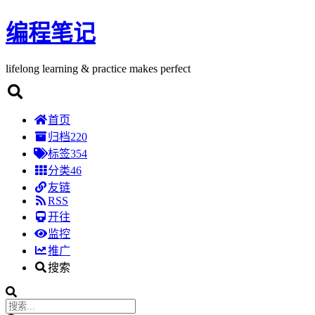
编程笔记
lifelong learning & practice makes perfect
首页
归档
220
标签
354
分类
46
友链
RSS
开往
监控
推广
搜索