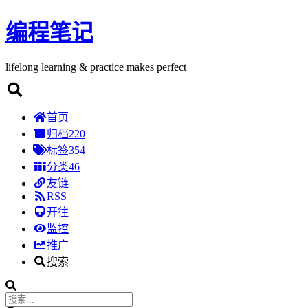
编程笔记
lifelong learning & practice makes perfect
首页
归档
220
标签
354
分类
46
友链
RSS
开往
监控
推广
搜索