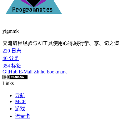
yigmmk
交流编程经验与AI工具使用心得,践行学、享、记之道
220
日志
46
分类
354
标签
GitHub
E-Mail
Zhihu
bookmark
Links
导航
MCP
游戏
流量卡