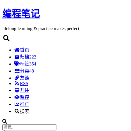
编程笔记
lifelong learning & practice makes perfect
首页
归档
222
标签
354
分类
48
友链
RSS
开往
监控
推广
搜索