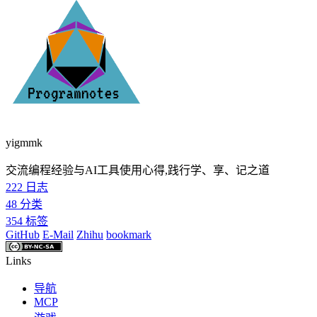
yigmmk
交流编程经验与AI工具使用心得,践行学、享、记之道
222
日志
48
分类
354
标签
GitHub
E-Mail
Zhihu
bookmark
Links
导航
MCP