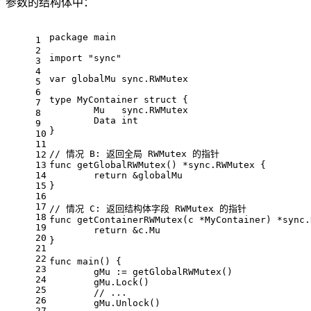
参数的结构体中：
package
 main
1
2
import
"sync"
3
4
var
 globalMu sync.RWMutex
5
6
type
 MyContainer 
struct
 {
7
	Mu   sync.RWMutex
8
	Data 
int
9
}
10
11
// 情况 B: 返回全局 RWMutex 的指针
12
13
func
getGlobalRWMutex
()
 *sync.RWMutex {
14
return
 &globalMu
15
}
16
17
// 情况 C: 返回结构体字段 RWMutex 的指针
18
func
getContainerRWMutex
(c *MyContainer)
 *sync.
19
return
 &c.Mu
20
}
21
22
func
main
()
 {
23
	gMu := getGlobalRWMutex()
24
	gMu.Lock()
25
// ...
26
	gMu.Unlock()
27