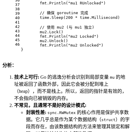
36
	fmt.Println(
"mu1 RUnlocked"
)
37
38
// 确保 goroutine 完成
39
	time.Sleep(
200
 * time.Millisecond)
40
41
42
// 使用 mu2 (与 mu1 独立)
43
	mu2.Lock()
44
	fmt.Println(
"mu2 Locked"
)
45
	mu2.Unlock()
46
	fmt.Println(
"mu2 Unlocked"
)
}
分析：
技术上可行:
Go 的逃逸分析会识别到局部变量
的地
mu
址被返回了函数外部，因此它会被分配到堆上
（heap），而不是栈上。所以，返回的指针是有效的，
不会指向已被销毁的内存。
不常见，且通常不是好的设计模式:
封装性差:
的核心作用是保护共享数
sync.RWMutex
据。它几乎总是作为某个数据结构（
）的字
struct
段而存在，由该数据结构的方法来管理其锁定和解