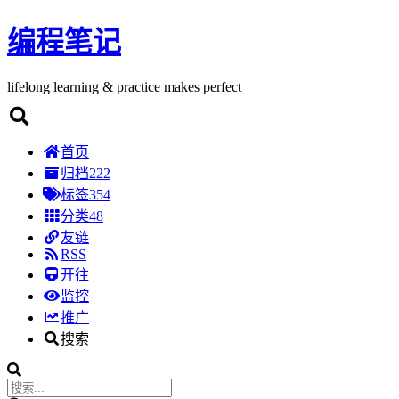
编程笔记
lifelong learning & practice makes perfect
首页
归档
222
标签
354
分类
48
友链
RSS
开往
监控
推广
搜索