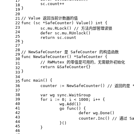
17
	sc.count++
18
}
19
20
// Value 返回当前计数器的值
21
22
func
(sc *SafeCounter)
 Value() 
int
 {
23
	sc.mu.RLock() 
// 方法内部管理读锁
24
defer
 sc.mu.RUnlock()
25
return
 sc.count
26
}
27
28
// NewSafeCounter 是 SafeCounter 的构造函数
29
func
NewSafeCounter
()
 *SafeCounter {
30
// RWMutex 的零值是可用的，无需额外初始化
31
return
 &SafeCounter{}
32
}
33
34
func
main
()
 {
35
36
	counter := NewSafeCounter() 
// 返回的是 *
37
38
var
 wg sync.WaitGroup
39
for
 i := 
0
; i < 
1000
; i++ {
40
		wg.Add(
1
)
41
go
func
()
 {
42
defer
 wg.Done()
43
			counter.Inc() 
// 通过 
44
		}()
45
	}
46