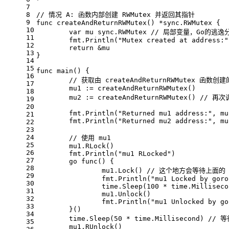
7
8
// 情况 A: 函数内部创建 RWMutex 并返回其指针
9
func
createAndReturnRWMutex
()
 *sync.RWMutex {
10
var
 mu sync.RWMutex 
// 局部变量，Go的逃
11
	fmt.Println(
"Mutex created at address:"
12
return
 &mu
13
}
14
15
func
main
()
 {
16
// 获取由 createAndReturnRWMutex 函数创建
17
	mu1 := createAndReturnRWMutex()
18
	mu2 := createAndReturnRWMutex() 
// 再次
19
20
	fmt.Println(
"Returned mu1 address:"
, mu
21
	fmt.Println(
"Returned mu2 address:"
, mu
22
23
24
// 使用 mu1
25
	mu1.RLock()
26
	fmt.Println(
"mu1 RLocked"
)
27
go
func
()
 {
28
		mu1.Lock() 
// 这个地方会等待上面的 R
29
		fmt.Println(
"mu1 Locked by goro
30
		time.Sleep(
100
 * time.Milliseco
31
		mu1.Unlock()
32
		fmt.Println(
"mu1 Unlocked by go
33
	}()
34
	time.Sleep(
50
 * time.Millisecond) 
// 等
35
	mu1.RUnlock()