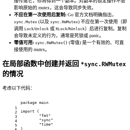
接传递它，你将得到一个副本。对副本的锁定操作不会
影响原始的 mutex，这会导致同步失效。
不应在第一次使用后复制:
Go 官方文档明确指出，
(以及
) 不应在第一次使用（即
sync.Mutex
sync.RWMutex
调用
/
或
/
）后进行复制。复制
Lock
Unlock
RLock
RUnlock
会导致未定义的行为，通常是死锁或 panic。
零值可用:
(零值) 是一个有效的、可直
sync.RWMutex{}
接使用的 mutex。
在局部函数中创建并返回
*sync.RWMutex
的情况
考虑以下代码：
package
 main
1
import
 (
2
"fmt"
3
"sync"
4
"time"
5
)
6