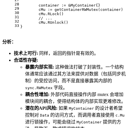
28
	container := &MyContainer{}
29
	cMu := getContainerRWMutex(container)
30
	cMu.RLock()
31
// ...
32
	cMu.RUnlock()
33
}
分析：
技术上可行:
同样，返回的指针是有效的。
合适性存疑:
暴露内部实现:
这种做法打破了封装性。一个结构
体通常应该通过其方法来提供对数据（包括同步机
制）的受控访问，而不是直接暴露其内部的
字段。
sync.RWMutex
耦合性增加:
外部代码直接操作内部 mutex 会增加
模块间的耦合，使得结构体的内部实现更难修改。
潜在的API风险:
如果
的设计者希望
MyContainer
控制对
的访问方式，而调用者直接使用
Data
c.Mu
进行锁操作，可能会绕过
提供的方
MyContainer