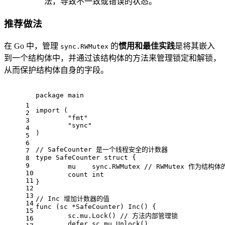
法，导致不一致或错误的状态。
推荐做法
在 Go 中，管理
的
惯用和最佳实践
是将其嵌入
sync.RWMutex
到一个结构体中，并通过该结构体的方法来管理锁定和解锁，
从而保护结构体自身的字段。
package
 main
1
import
 (
2
"fmt"
3
"sync"
4
)
5
6
// SafeCounter 是一个线程安全的计数器
7
type
 SafeCounter 
struct
 {
8
9
	mu    sync.RWMutex 
// RWMutex 作为结构
10
	count 
int
11
}
12
13
// Inc 增加计数器的值
14
func
(sc *SafeCounter)
 Inc() {
15
	sc.mu.Lock() 
// 方法内部管理锁
16
defer
 sc.mu.Unlock()