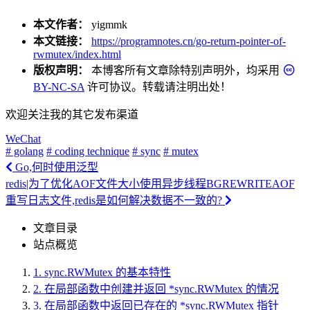
本文作者：
yigmmk
本文链接：
https://programnotes.cn/go-return-pointer-of-
rwmutex/index.html
版权声明：
本博客所有文章除特别声明外，均采用
BY-NC-SA
许可协议。转载请注明出处！
欢迎关注我的其它发布渠道
WeChat
# golang
# coding technique
# sync
# mutex
Go,何时使用泛型
redis|为了优化AOF文件大小使用异步线程BGREWRITEAOF
重写日志文件,redis是如何解决数据不一致的?
文章目录
站点概览
1.
sync.RWMutex 的基本特性
2.
在局部函数中创建并返回 *sync.RWMutex 的情况
3.
在局部函数中返回已存在的 *sync.RWMutex 指针