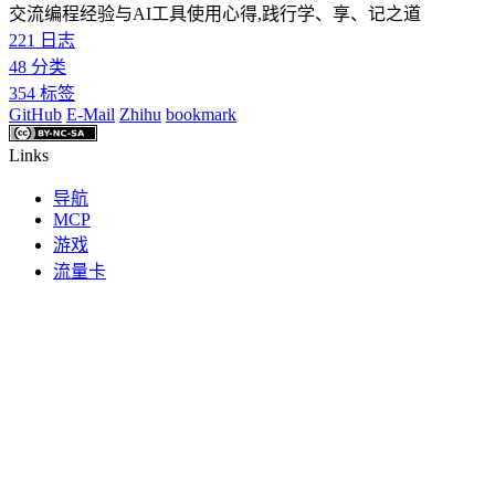
交流编程经验与AI工具使用心得,践行学、享、记之道
221
日志
48
分类
354
标签
GitHub
E-Mail
Zhihu
bookmark
Links
导航
MCP
游戏
流量卡