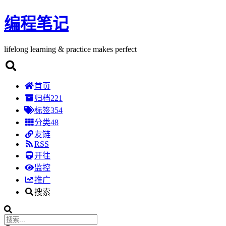
编程笔记
lifelong learning & practice makes perfect
首页
归档
221
标签
354
分类
48
友链
RSS
开往
监控
推广
搜索