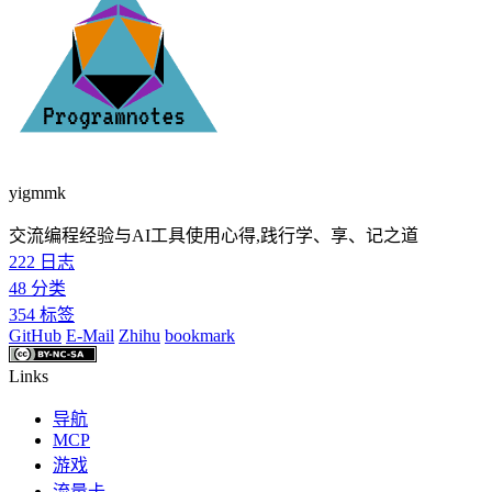
yigmmk
交流编程经验与AI工具使用心得,践行学、享、记之道
222
日志
48
分类
354
标签
GitHub
E-Mail
Zhihu
bookmark
Links
导航
MCP
游戏
流量卡