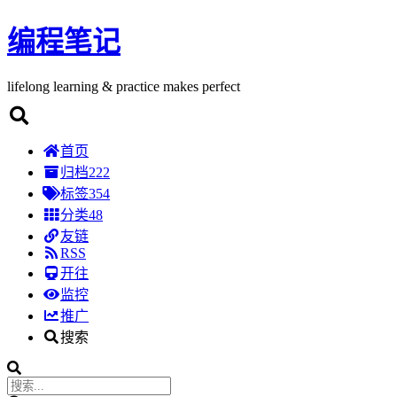
编程笔记
lifelong learning & practice makes perfect
首页
归档
222
标签
354
分类
48
友链
RSS
开往
监控
推广
搜索