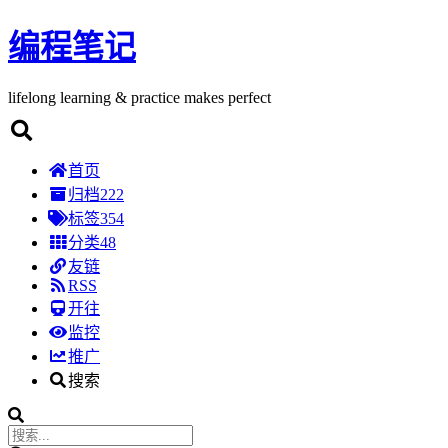
编程笔记
lifelong learning & practice makes perfect
首页
归档
222
标签
354
分类
48
友链
RSS
开往
监控
推广
搜索