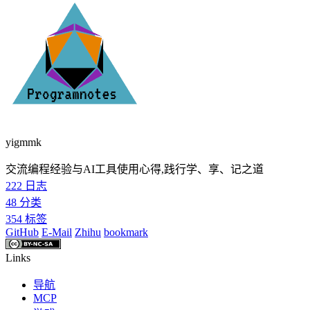
yigmmk
交流编程经验与AI工具使用心得,践行学、享、记之道
222
日志
48
分类
354
标签
GitHub
E-Mail
Zhihu
bookmark
Links
导航
MCP