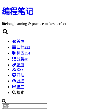
编程笔记
lifelong learning & practice makes perfect
首页
归档
222
标签
354
分类
48
友链
RSS
开往
监控
推广
搜索