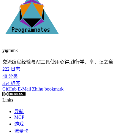
yigmmk
交流编程经验与AI工具使用心得,践行学、享、记之道
222
日志
48
分类
354
标签
GitHub
E-Mail
Zhihu
bookmark
Links
导航
MCP
游戏
流量卡