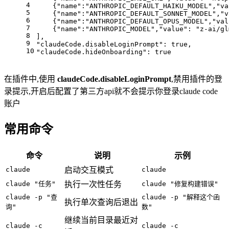
4
    {
"name"
:
"ANTHROPIC_DEFAULT_HAIKU_MODEL"
,
"va
5
    {
"name"
:
"ANTHROPIC_DEFAULT_SONNET_MODEL"
,
"v
6
    {
"name"
:
"ANTHROPIC_DEFAULT_OPUS_MODEL"
,
"val
7
    {
"name"
:
"ANTHROPIC_MODEL"
,
"value"
: 
"z-ai/gl
8
],
9
"claudeCode.disableLoginPrompt"
: 
true
,
10
"claudeCode.hideOnboarding"
: 
true
在插件中,使用
claudeCode.disableLoginPrompt
,禁用插件的登
录提示,开启后配置了第三方api就不会提示你登录claude code
账户
常用命令
命令
说明
示例
claude
启动交互模式
claude
claude "任务"
执行一次性任务
claude "修复构建错误"
claude -p "查
claude -p "解释这个函
执行单次查询后退出
询"
数"
继续当前目录最近对
claude -c
claude -c