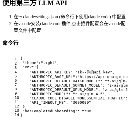
使用第三方 LLM API
在~/.claude/settings.json (命令行下使用claude code) 中配置
在vscode安装claude code插件,点击插件配置会在vscode配
置文件中配置
命令行
{
1
"theme"
:
"light"
,
2
"env"
:
{
3
4
"ANTHROPIC_API_KEY"
:
"sk--你的api key"
,
5
"ANTHROPIC_BASE_URL"
:
"https://api.qnaigc.co
6
"ANTHROPIC_DEFAULT_HAIKU_MODEL"
:
"z-ai/glm-
7
"ANTHROPIC_DEFAULT_SONNET_MODEL"
:
"z-ai/glm
8
"ANTHROPIC_DEFAULT_OPUS_MODEL"
:
"z-ai/glm-5
9
"ANTHROPIC_MODEL"
:
"z-ai/glm-4.5"
,
10
"CLAUDE_CODE_DISABLE_NONESSENTIAL_TRAFFIC"
:
11
"API_TIMEOUT_MS"
:
"3000000"
12
}
,
13
"hasCompletedOnboarding"
:
true
14
}