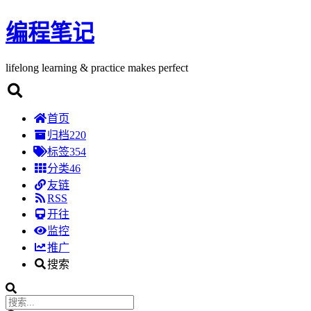
编程笔记
lifelong learning & practice makes perfect
首页
归档
220
标签
354
分类
46
友链
RSS
开往
监控
推广
搜索