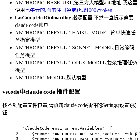
ANTHROPIC_BASE_URL,第三方大模型api 地址,我这里
使用
七牛云的,点击注册免费获取1000万token
hasCompletedOnboarding 必须配置
,不然一直提示需要
claude code账户
ANTHROPIC_DEFAULT_HAIKU_MODEL,简单快速任
务指定模型
ANTHROPIC_DEFAULT_SONNET_MODEL,日常编码
任务模型
ANTHROPIC_DEFAULT_OPUS_MODEL,复杂推理任务
模型
ANTHROPIC_MODEL,默认模型
vscode中claude code 插件配置
找不到配置文件位置,请点击claude code插件的Settings(设置)按
钮
"claudeCode.environmentVariables"
: [
1
2
    {
"name"
:
"ANTHROPIC_API_KEY"
,
"value"
: 
"sk-你
3
    {
"name"
:
"ANTHROPIC_BASE_URL"
,
"value"
: 
"http