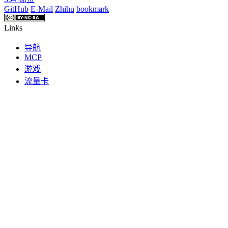
GitHub
E-Mail
Zhihu
bookmark
Links
导航
MCP
游戏
流量卡