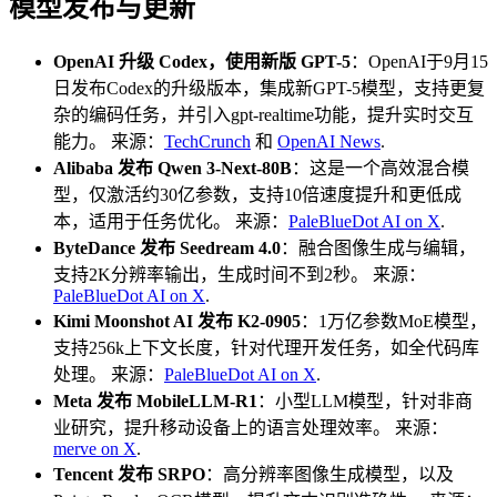
模型发布与更新
OpenAI 升级 Codex，使用新版 GPT-5
：OpenAI于9月15
日发布Codex的升级版本，集成新GPT-5模型，支持更复
杂的编码任务，并引入gpt-realtime功能，提升实时交互
能力。 来源：
TechCrunch
和
OpenAI News
.
Alibaba 发布 Qwen 3-Next-80B
：这是一个高效混合模
型，仅激活约30亿参数，支持10倍速度提升和更低成
本，适用于任务优化。 来源：
PaleBlueDot AI on X
.
ByteDance 发布 Seedream 4.0
：融合图像生成与编辑，
支持2K分辨率输出，生成时间不到2秒。 来源：
PaleBlueDot AI on X
.
Kimi Moonshot AI 发布 K2-0905
：1万亿参数MoE模型，
支持256k上下文长度，针对代理开发任务，如全代码库
处理。 来源：
PaleBlueDot AI on X
.
Meta 发布 MobileLLM-R1
：小型LLM模型，针对非商
业研究，提升移动设备上的语言处理效率。 来源：
merve on X
.
Tencent 发布 SRPO
：高分辨率图像生成模型，以及