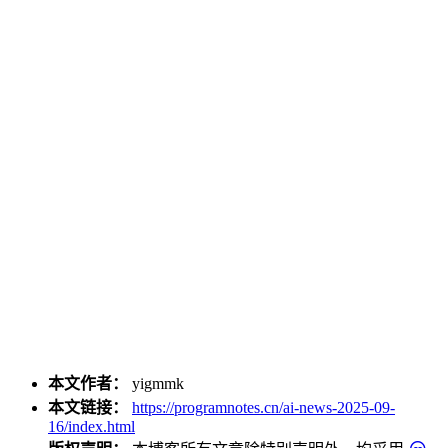
本文作者：
yigmmk
本文链接：
https://programnotes.cn/ai-news-2025-09-
16/index.html