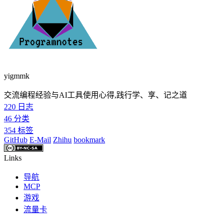
yigmmk
交流编程经验与AI工具使用心得,践行学、享、记之道
220
日志
46
分类
354
标签
GitHub
E-Mail
Zhihu
bookmark
Links
导航
MCP
游戏
流量卡