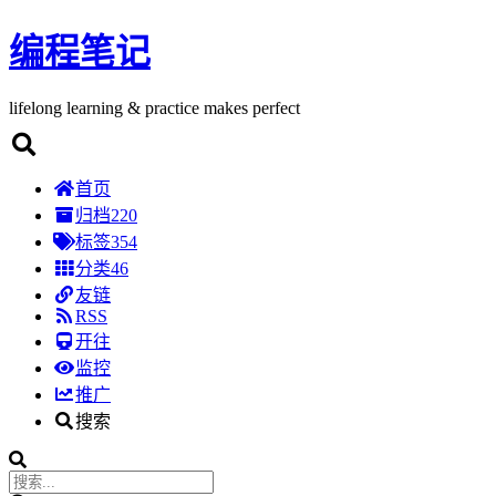
编程笔记
lifelong learning & practice makes perfect
首页
归档
220
标签
354
分类
46
友链
RSS
开往
监控
推广
搜索