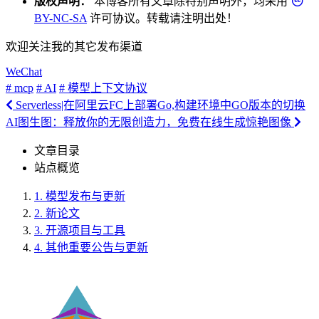
版权声明：
本博客所有文章除特别声明外，均采用
BY-NC-SA
许可协议。转载请注明出处！
欢迎关注我的其它发布渠道
WeChat
# mcp
# AI
# 模型上下文协议
Serverless|在阿里云FC上部署Go,构建环境中GO版本的切换
AI图生图：释放你的无限创造力，免费在线生成惊艳图像
文章目录
站点概览
1.
模型发布与更新
2.
新论文
3.
开源项目与工具
4.
其他重要公告与更新