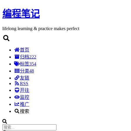
编程笔记
lifelong learning & practice makes perfect
首页
归档
222
标签
354
分类
48
友链
RSS
开往
监控
推广
搜索