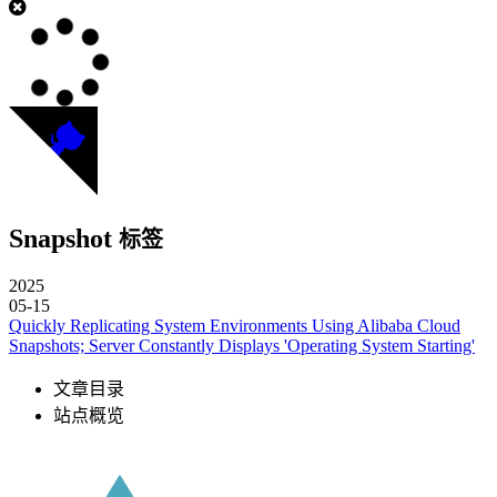
Snapshot
标签
2025
05-15
Quickly Replicating System Environments Using Alibaba Cloud
Snapshots; Server Constantly Displays 'Operating System Starting'
文章目录
站点概览