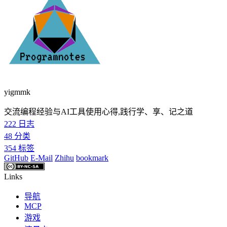
yigmmk
交流编程经验与AI工具使用心得,践行学、享、记之道
222
日志
48
分类
354
标签
GitHub
E-Mail
Zhihu
bookmark
Links
导航
MCP
游戏