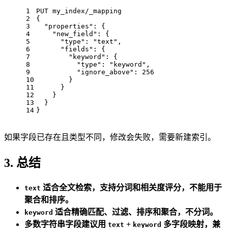
1
PUT my_index/_mapping
2
{
3
"properties"
:
{
4
"new_field"
:
{
5
"type"
:
"text"
,
6
"fields"
:
{
7
"keyword"
:
{
8
"type"
:
"keyword"
,
9
"ignore_above"
:
256
10
}
11
}
12
}
13
}
14
}
如果字段已存在且类型不同，修改会失败，需要新建索引。
3. 总结
适合全文检索，支持分词和相关度评分，不能用于
text
聚合和排序。
适合精确匹配、过滤、排序和聚合，不分词。
keyword
多数字符串字段建议用
+
多字段映射，兼
text
keyword