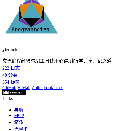
yigmmk
交流编程经验与AI工具使用心得,践行学、享、记之道
222
日志
48
分类
354
标签
GitHub
E-Mail
Zhihu
bookmark
Links
导航
MCP
游戏
流量卡