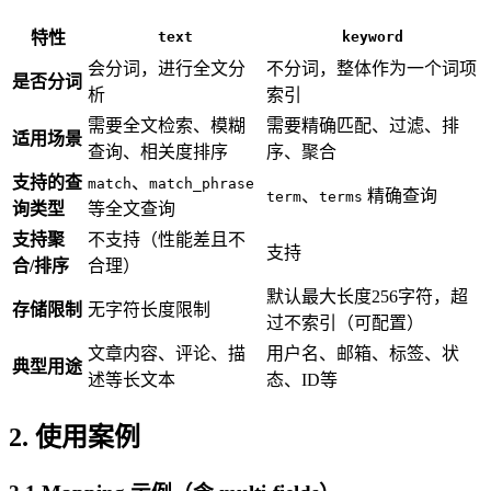
特性
text
keyword
会分词，进行全文分
不分词，整体作为一个词项
是否分词
析
索引
需要全文检索、模糊
需要精确匹配、过滤、排
适用场景
查询、相关度排序
序、聚合
支持的查
、
match
match_phrase
、
精确查询
term
terms
询类型
等全文查询
支持聚
不支持（性能差且不
支持
合/排序
合理）
默认最大长度256字符，超
存储限制
无字符长度限制
过不索引（可配置）
文章内容、评论、描
用户名、邮箱、标签、状
典型用途
述等长文本
态、ID等
2. 使用案例