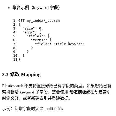
聚合示例（keyword 字段）
1
GET my_index/_search
2
{
3
"size"
:
0
,
4
"aggs"
:
{
5
"titles"
:
{
6
"terms"
:
{
7
"field"
:
"title.keyword"
8
}
9
}
10
}
11
}
2.3 修改 Mapping
Elasticsearch 不支持直接修改已有字段的类型。如果想给已有
索引新增
子字段，需要使用
动态模板
或在创建索引
keyword
时定义好，或者新建索引并重建数据。
示例：新增字段时定义 multi-fields