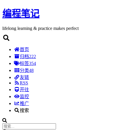
编程笔记
lifelong learning & practice makes perfect
首页
归档
222
标签
354
分类
48
友链
RSS
开往
监控
推广
搜索