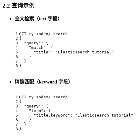
2.2 查询示例
全文检索（text 字段）
1
GET my_index/_search
2
{
3
"query"
:
{
4
"match"
:
{
5
"title"
:
"Elasticsearch tutorial"
6
}
7
}
8
}
精确匹配（keyword 字段）
1
GET my_index/_search
2
{
3
"query"
:
{
4
"term"
:
{
5
"title.keyword"
:
"Elasticsearch tutorial"
6
}
7
}
8
}