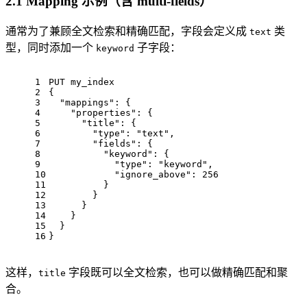
2.1 Mapping 示例（含 multi-fields）
通常为了兼顾全文检索和精确匹配，字段会定义成
类
text
型，同时添加一个
子字段：
keyword
1
PUT my_index
2
{
3
"mappings"
:
{
4
"properties"
:
{
5
"title"
:
{
6
"type"
:
"text"
,
7
"fields"
:
{
8
"keyword"
:
{
9
"type"
:
"keyword"
,
10
"ignore_above"
:
256
11
}
12
}
13
}
14
}
15
}
16
}
这样，
字段既可以全文检索，也可以做精确匹配和聚
title
合。