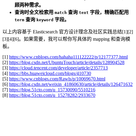
顾两种需求。
查询时全文检索用
查询
字段，精确匹配用
match
text
查询
字段。
term
keyword
以上内容基于 Elasticsearch 官方设计理念及社区实践总结[1][2]
[3][4][6]。如果需要，我可以帮你写具体的 mapping 和查询模
板。
[1]
https://www.cnblogs.com/hahaha111122222/p/12177377.html
[2]
https://blog.csdn.net/UbuntuTouch/article/details/128904528
[3]
https://cloud.tencent.com/developer/article/2357713
[4]
https://bbs.huaweicloud.com/blogs/410730
[5]
https://www.cnblogs.com/Rawls/p/10069670.html
[6]
https://blog.csdn.net/weixin_41860630/article/details/126471632
[7]
https://blog.51cto.com/u_15730090/5510216
[8]
https://blog.51cto.com/u_15278282/2933670